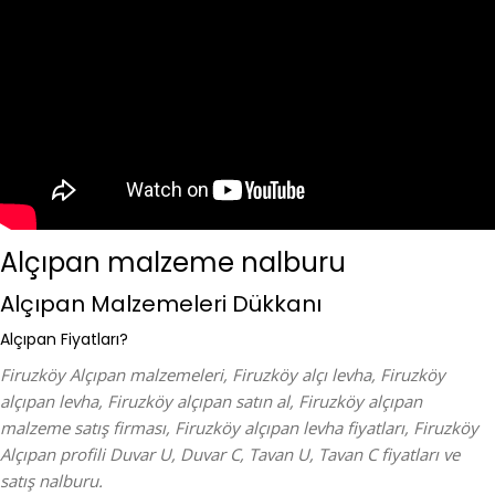
Alçıpan malzeme nalburu
Alçıpan Malzemeleri Dükkanı
Alçıpan Fiyatları?
Firuzköy Alçıpan malzemeleri, Firuzköy alçı levha, Firuzköy
alçıpan levha, Firuzköy alçıpan satın al, Firuzköy alçıpan
malzeme satış firması, Firuzköy alçıpan levha fiyatları, Firuzköy
Alçıpan profili Duvar U, Duvar C, Tavan U, Tavan C fiyatları ve
satış nalburu.