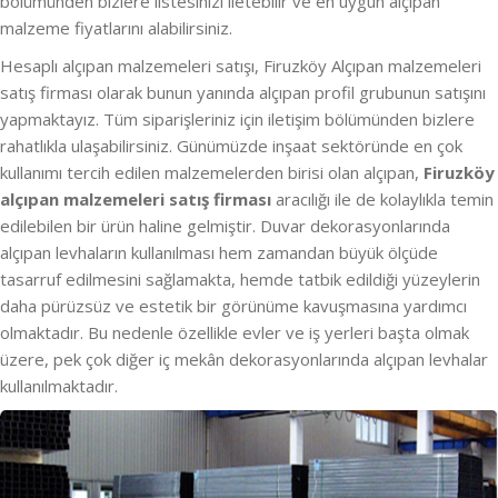
bölümünden bizlere listesinizi iletebilir ve en uygun alçıpan
malzeme fiyatlarını alabilirsiniz.
Hesaplı alçıpan malzemeleri satışı, Firuzköy Alçıpan malzemeleri
satış firması olarak bunun yanında alçıpan profil grubunun satışını
yapmaktayız. Tüm siparişleriniz için iletişim bölümünden bizlere
rahatlıkla ulaşabilirsiniz. Günümüzde inşaat sektöründe en çok
kullanımı tercih edilen malzemelerden birisi olan alçıpan,
Firuzköy
alçıpan malzemeleri satış firması
aracılığı ile de kolaylıkla temin
edilebilen bir ürün haline gelmiştir. Duvar dekorasyonlarında
alçıpan levhaların kullanılması hem zamandan büyük ölçüde
tasarruf edilmesini sağlamakta, hemde tatbik edildiği yüzeylerin
daha pürüzsüz ve estetik bir görünüme kavuşmasına yardımcı
olmaktadır. Bu nedenle özellikle evler ve iş yerleri başta olmak
üzere, pek çok diğer iç mekân dekorasyonlarında alçıpan levhalar
kullanılmaktadır.