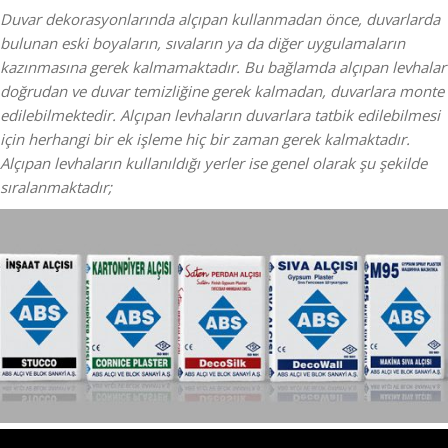
Duvar dekorasyonlarında alçıpan kullanmadan önce, duvarlarda
bulunan eski boyaların, sıvaların ya da diğer uygulamaların
kazınmasına gerek kalmamaktadır. Bu bağlamda alçıpan levhalar
doğrudan ve duvar temizliğine gerek kalmadan, duvarlara monte
edilebilmektedir. Alçıpan levhaların duvarlara tatbik edilebilmesi
için herhangi bir ek işleme hiç bir zaman gerek kalmaktadır.
Alçıpan levhaların kullanıldığı yerler ise genel olarak şu şekilde
sıralanmaktadır;