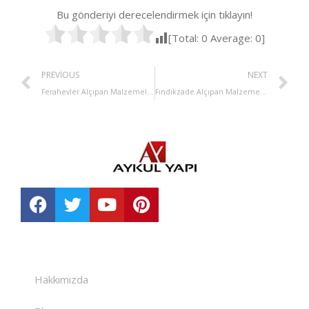
Bu gönderiyi derecelendirmek için tıklayın!
[Total:
0
Average:
0
]
PREVIOUS
NEXT
Ferahevler Alçıpan Malzemeleri Satışı
Fındıkzade Alçıpan Malzemeleri Satışı
Hakkımızda