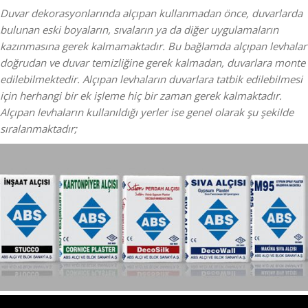
Duvar dekorasyonlarında alçıpan kullanmadan önce, duvarlarda
bulunan eski boyaların, sıvaların ya da diğer uygulamaların
kazınmasına gerek kalmamaktadır. Bu bağlamda alçıpan levhalar
doğrudan ve duvar temizliğine gerek kalmadan, duvarlara monte
edilebilmektedir. Alçıpan levhaların duvarlara tatbik edilebilmesi
için herhangi bir ek işleme hiç bir zaman gerek kalmaktadır.
Alçıpan levhaların kullanıldığı yerler ise genel olarak şu şekilde
sıralanmaktadır;