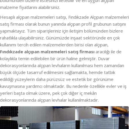
bölümünden bizlere listesinizi iletebilir ve en uygun alçıpan
malzeme fiyatlarını alabilirsiniz.
Hesaplı alçıpan malzemeleri satışı, Fındıkzade Alçıpan malzemeleri
satış firması olarak bunun yanında alçıpan profil grubunun satışını
yapmaktayız. Tüm siparişleriniz için iletişim bölümünden bizlere
rahatlıkla ulaşabilirsiniz. Günümüzde inşaat sektöründe en çok
kullanımı tercih edilen malzemelerden birisi olan alçıpan,
Fındıkzade alçıpan malzemeleri satış firması
aracılığı ile de
kolaylıkla temin edilebilen bir ürün haline gelmiştir. Duvar
dekorasyonlarında alçıpan levhaların kullanılması hem zamandan
büyük ölçüde tasarruf edilmesini sağlamakta, hemde tatbik
edildiği yüzeylerin daha pürüzsüz ve estetik bir görünüme
kavuşmasına yardımcı olmaktadır. Bu nedenle özellikle evler ve iş
yerleri başta olmak üzere, pek çok diğer iç mekân
dekorasyonlarında alçıpan levhalar kullanılmaktadır.