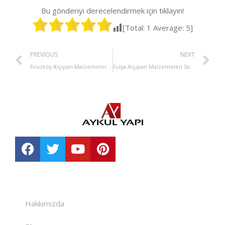
Bu gönderiyi derecelendirmek için tıklayın!
[Total:
1
Average:
5
]
PREVIOUS
NEXT
Firuzköy Alçıpan Malzemeleri Satışı
Fulya Alçıpan Malzemeleri Satışı
Hakkımızda