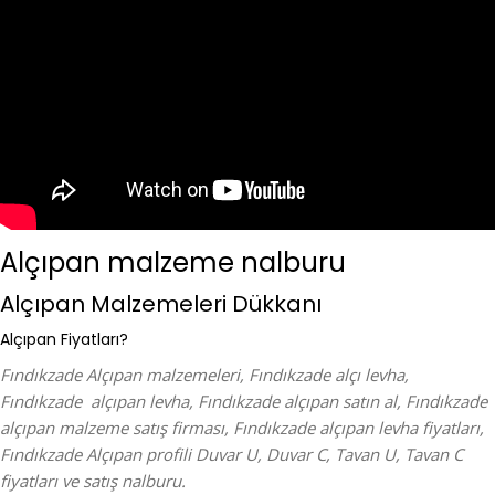
Alçıpan malzeme nalburu
Alçıpan Malzemeleri Dükkanı
Alçıpan Fiyatları?
Fındıkzade Alçıpan malzemeleri, Fındıkzade alçı levha,
Fındıkzade alçıpan levha, Fındıkzade alçıpan satın al, Fındıkzade
alçıpan malzeme satış firması, Fındıkzade alçıpan levha fiyatları,
Fındıkzade Alçıpan profili Duvar U, Duvar C, Tavan U, Tavan C
fiyatları ve satış nalburu.