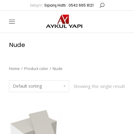
İletişim:
Sipariş Hattı : 0542 665 8121
Nude
Home
Product color
Nude
You are here:
Showing the single result