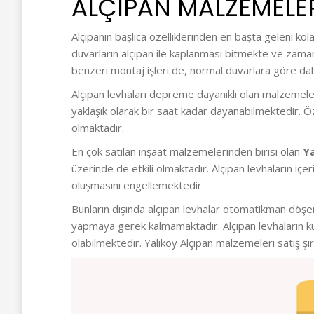
ALÇIPAN MALZEMELER
Alçıpanın başlıca özelliklerinden en başta geleni ko
duvarların alçıpan ile kaplanması bitmekte ve zamand
benzeri montaj işleri de, normal duvarlara göre daha
Alçıpan levhaları depreme dayanıklı olan malzemeler
yaklaşık olarak bir saat kadar dayanabilmektedir. Öz
olmaktadır.
En çok satılan inşaat malzemelerinden birisi olan
Ya
üzerinde de etkili olmaktadır. Alçıpan levhaların iç
oluşmasını engellemektedir.
Bunların dışında alçıpan levhalar otomatikman döşend
yapmaya gerek kalmamaktadır. Alçıpan levhaların ku
olabilmektedir. Yalıköy Alçıpan malzemeleri satış ş