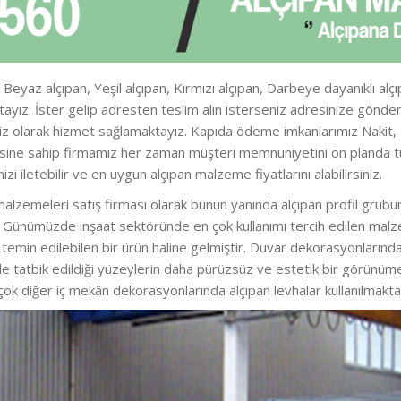
Beyaz alçıpan, Yeşil alçıpan, Kırmızı alçıpan, Darbeye dayanıklı alç
aktayız. İster gelip adresten teslim alın isterseniz adresinize gö
iz olarak hizmet sağlamaktayız. Kapıda ödeme imkanlarımız Nakit, Kre
zesine sahip firmamız her zaman müşteri memnuniyetini ön planda t
nizi iletebilir ve en uygun alçıpan malzeme fiyatlarını alabilirsiniz.
malzemeleri satış firması olarak bunun yanında alçıpan profil grubun
iz. Günümüzde inşaat sektöründe en çok kullanımı tercih edilen malz
kla temin edilebilen bir ürün haline gelmiştir. Duvar dekorasyonları
e tatbik edildiği yüzeylerin daha pürüzsüz ve estetik bir görünü
 çok diğer iç mekân dekorasyonlarında alçıpan levhalar kullanılmakta