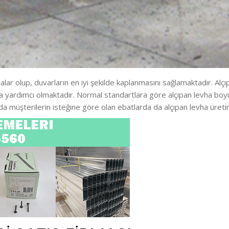
lar olup, duvarların en iyi şekilde kaplanmasını sağlamaktadır. Alçıpa
da yardımcı olmaktadır. Normal standartlara göre alçıpan levha boyut
da müşterilerin isteğine göre olan ebatlarda da alçıpan levha üretim