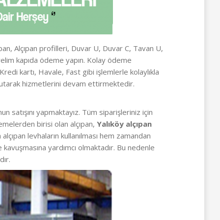
ıpan, Alçıpan profilleri, Duvar U, Duvar C, Tavan U,
nderelim kapıda ödeme yapın. Kolay ödeme
di kartı, Havale, Fast gibi işlemlerle kolaylıkla
utarak hizmetlerini devam ettirmektedir.
un satışını yapmaktayız. Tüm siparişleriniz için
emelerden birisi olan alçıpan,
Yalıköy alçıpan
nda alçıpan levhaların kullanılması hem zamandan
me kavuşmasına yardımcı olmaktadır. Bu nedenle
dır.