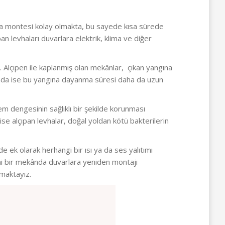
rlara montesi kolay olmakta, bu sayede kısa sürede
an levhaları duvarlara elektrik, klima ve diğer
 Alçıpen ile kaplanmış olan mekânlar, çıkan yangına
nımında ise bu yangına dayanma süresi daha da uzun
em dengesinin sağlıklı bir şekilde korunması
ise alçıpan levhalar, doğal yoldan kötü bakterilerin
 ek olarak herhangi bir ısı ya da ses yalıtımı
eni bir mekânda duvarlara yeniden montajı
amaktayız.