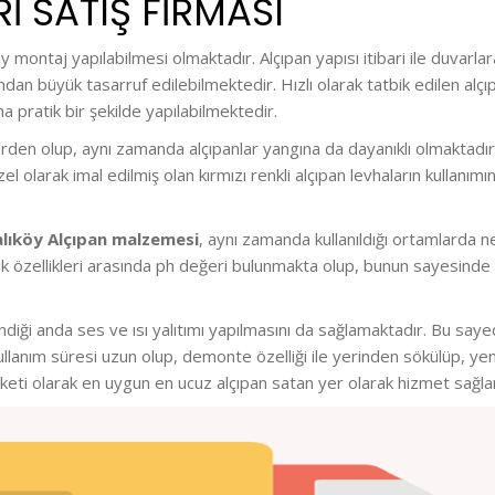
I SATIŞ FİRMASI
lay montaj yapılabilmesi olmaktadır. Alçıpan yapısı itibari ile duva
an büyük tasarruf edilebilmektedir. Hızlı olarak tatbik edilen alçıp
 pratik bir şekilde yapılabilmektedir.
den olup, aynı zamanda alçıpanlar yangına da dayanıklı olmaktadır.
el olarak imal edilmiş olan kırmızı renkli alçıpan levhaların kulla
lıköy Alçıpan malzemesi
, aynı zamanda kullanıldığı ortamlarda n
erik özellikleri arasında ph değeri bulunmakta olup, bunun sayesinde 
iği anda ses ve ısı yalıtımı yapılmasını da sağlamaktadır. Bu sayede
llanım süresi uzun olup, demonte özelliği ile yerinden sökülüp, y
irketi olarak en uygun en ucuz alçıpan satan yer olarak hizmet sağl