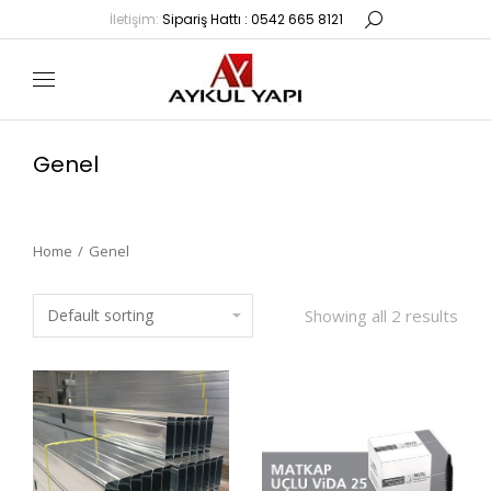
İletişim:
Sipariş Hattı : 0542 665 8121
Genel
Home
Genel
You are here:
Showing all 2 results