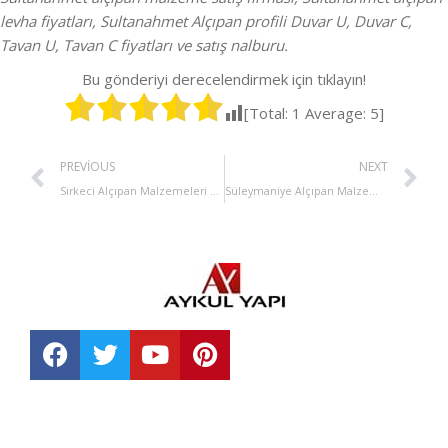
levha fiyatları, Sultanahmet Alçıpan profili Duvar U, Duvar C,
Tavan U, Tavan C fiyatları ve satış nalburu.
Bu gönderiyi derecelendirmek için tıklayın!
[Total:
1
Average:
5
]
PREVIOUS
NEXT
Sirkeci Alçıpan Malzemeleri Satışı
Süleymaniye Alçıpan Malzemeleri Satışı