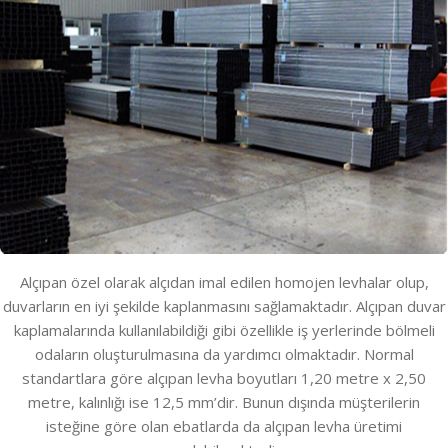
Alçıpan özel olarak alçıdan imal edilen homojen levhalar olup,
duvarların en iyi şekilde kaplanmasını sağlamaktadır. Alçıpan duvar
kaplamalarında kullanılabildiği gibi özellikle iş yerlerinde bölmeli
odaların oluşturulmasına da yardımcı olmaktadır. Normal
standartlara göre alçıpan levha boyutları 1,20 metre x 2,50
metre, kalınlığı ise 12,5 mm’dir. Bunun dışında müşterilerin
isteğine göre olan ebatlarda da alçıpan levha üretimi