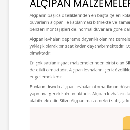
ALÇIPAN MALZEMELER
Alçıpanın başlıca özelliklerinden en başta geleni ko
duvarların alçıpan ile kaplanması bitmekte ve zamand
benzeri montaj işleri de, normal duvarlara göre daha
Alçıpan levhaları depreme dayanıklı olan malzemeler
yaklaşık olarak bir saat kadar dayanabilmektedir. Öz
olmaktadır.
En çok satılan inşaat malzemelerinden birisi olan
Si
de etkili olmaktadır. Alçıpan levhaların içerik özell
engellemektedir.
Bunların dışında alçıpan levhalar otomatikman döşend
yapmaya gerek kalmamaktadır. Alçıpan levhaların ku
olabilmektedir. Silivri Alçıpan malzemeleri satış şi