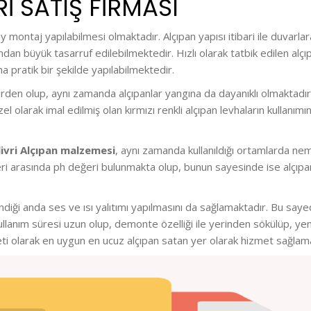
I SATIŞ FİRMASI
lay montaj yapılabilmesi olmaktadır. Alçıpan yapısı itibari ile duva
an büyük tasarruf edilebilmektedir. Hızlı olarak tatbik edilen alçıp
 pratik bir şekilde yapılabilmektedir.
den olup, aynı zamanda alçıpanlar yangına da dayanıklı olmaktadır.
el olarak imal edilmiş olan kırmızı renkli alçıpan levhaların kulla
livri Alçıpan malzemesi
, aynı zamanda kullanıldığı ortamlarda nem
ikleri arasında ph değeri bulunmakta olup, bunun sayesinde ise alçıp
iği anda ses ve ısı yalıtımı yapılmasını da sağlamaktadır. Bu sayede
llanım süresi uzun olup, demonte özelliği ile yerinden sökülüp, y
rketi olarak en uygun en ucuz alçıpan satan yer olarak hizmet sağlam