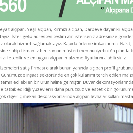
yaz alçıpan, Yeşil alçıpan, Kırmızı alçıpan, Darbeye dayanıklı alçıpa
aktayız. İster gelip adresten teslim alın isterseniz adresinize gö
iz olarak hizmet sağlamaktayız. Kapıda ödeme imkanlarımız Nakit, Kre
zesine sahip firmamız her zaman müşteri memnuniyetini ön planda t
nizi iletebilir ve en uygun alçıpan malzeme fiyatlarını alabilirsiniz.
alzemeleri satış firması olarak bunun yanında alçıpan profil grubunun
iz. Günümüzde inşaat sektöründe en çok kullanımı tercih edilen malz
kla temin edilebilen bir ürün haline gelmiştir. Duvar dekorasyonları
e tatbik edildiği yüzeylerin daha pürüzsüz ve estetik bir görünü
 çok diğer iç mekân dekorasyonlarında alçıpan levhalar kullanılmakta