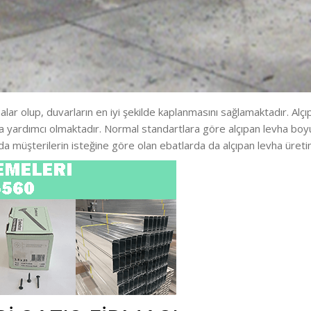
lar olup, duvarların en iyi şekilde kaplanmasını sağlamaktadır. Alçıpa
da yardımcı olmaktadır. Normal standartlara göre alçıpan levha boyut
da müşterilerin isteğine göre olan ebatlarda da alçıpan levha üretim