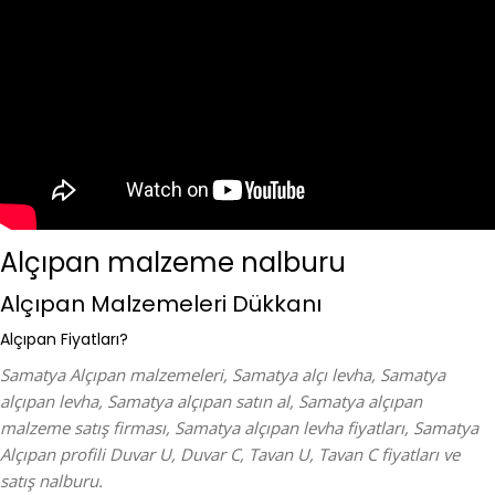
Alçıpan malzeme nalburu
Alçıpan Malzemeleri Dükkanı
Alçıpan Fiyatları?
Samatya Alçıpan malzemeleri, Samatya alçı levha, Samatya
alçıpan levha, Samatya alçıpan satın al, Samatya alçıpan
malzeme satış firması, Samatya alçıpan levha fiyatları, Samatya
Alçıpan profili Duvar U, Duvar C, Tavan U, Tavan C fiyatları ve
satış nalburu.