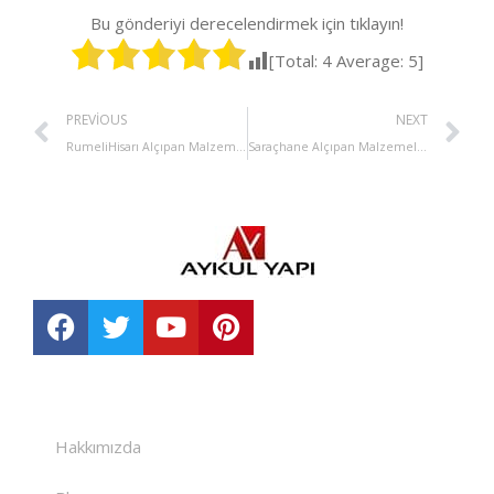
Bu gönderiyi derecelendirmek için tıklayın!
[Total:
4
Average:
5
]
PREVIOUS
NEXT
RumeliHisarı Alçıpan Malzemeleri Satışı
Saraçhane Alçıpan Malzemeleri Satışı
Hakkımızda