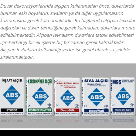
Duvar dekorasyonlarında alçıpan kullanmadan önce, duvarlarda
bulunan eski boyaların, sıvaların ya da diğer uygulamaların
kazınmasına gerek kalmamaktadır. Bu bağlamda alçıpan levhalar
doğrudan ve duvar temizliğine gerek kalmadan, duvarlara monte
edilebilmektedir. Alçıpan levhaların duvarlara tatbik edilebilmesi
için herhangi bir ek işleme hiç bir zaman gerek kalmaktadır.
Alçıpan levhaların kullanıldığı yerler ise genel olarak şu şekilde
sıralanmaktadır;