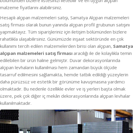
bölümünden bizlere listesinizi iletebilir ve en uygun alçıpan
malzeme fiyatlarını alabilirsiniz.
Hesaplı alçıpan malzemeleri satışı, Samatya Alçıpan malzemeleri
satış firması olarak bunun yanında alçıpan profil grubunun satışını
yapmaktayız. Tüm siparişleriniz için iletişim bölümünden bizlere
rahatlıkla ulaşabilirsiniz. Günümüzde inşaat sektöründe en çok
kullanımı tercih edilen malzemelerden birisi olan alçıpan,
Samatya
alçıpan malzemeleri satış firması
aracılığı ile de kolaylıkla temin
edilebilen bir ürün haline gelmiştir. Duvar dekorasyonlarında
alçıpan levhaların kullanılması hem zamandan büyük ölçüde
tasarruf edilmesini sağlamakta, hemde tatbik edildiği yüzeylerin
daha pürüzsüz ve estetik bir görünüme kavuşmasına yardımcı
olmaktadır. Bu nedenle özellikle evler ve iş yerleri başta olmak
üzere, pek çok diğer iç mekân dekorasyonlarında alçıpan levhalar
kullanılmaktadır.