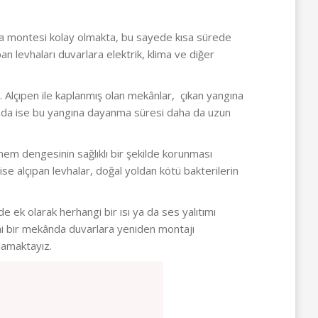
rlara montesi kolay olmakta, bu sayede kısa sürede
an levhaları duvarlara elektrik, klima ve diğer
 Alçıpen ile kaplanmış olan mekânlar, çıkan yangına
nımında ise bu yangına dayanma süresi daha da uzun
 nem dengesinin sağlıklı bir şekilde korunması
ise alçıpan levhalar, doğal yoldan kötü bakterilerin
 ek olarak herhangi bir ısı ya da ses yalıtımı
eni bir mekânda duvarlara yeniden montajı
lamaktayız.