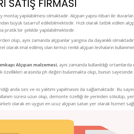
I SATIŞ FİRMASI
lay montaj yapılabilmesi olmaktadır. Alçıpan yapısı itibari ile duva
an büyük tasarruf edilebilmektedir. Hızlı olarak tatbik edilen alçıp
 pratik bir şekilde yapılabilmektedir.
den olup, aynı zamanda alçıpanlar yangına da dayanıklı olmaktadır.
el olarak imal edilmiş olan kırmızı renkli alçıpan levhaların kulla
umkapı Alçıpan malzemesi
, aynı zamanda kullanıldığı ortamlarda
erik özellikleri arasında ph değeri bulunmakta olup, bunun sayesinde 
iği anda ses ve ısı yalıtımı yapılmasını da sağlamaktadır. Bu sayede
llanım süresi uzun olup, demonte özelliği ile yerinden sökülüp, y
irketi olarak en uygun en ucuz alçıpan satan yer olarak hizmet sağ