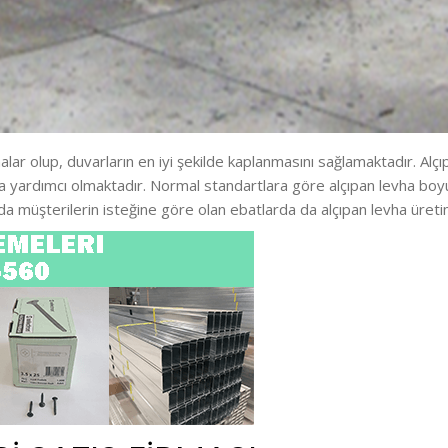
lar olup, duvarların en iyi şekilde kaplanmasını sağlamaktadır. Alçıpa
da yardımcı olmaktadır. Normal standartlara göre alçıpan levha boyut
da müşterilerin isteğine göre olan ebatlarda da alçıpan levha üretim