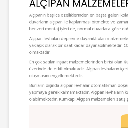
ALÇIPAN MALZEMELER
Alçıpanın başlıca özelliklerinden en başta geleni ko
duvarların alçıpan ile kaplanması bitmekte ve zamand
benzeri montaj işleri de, normal duvarlara göre daha
Alçıpan levhaları depreme dayanıklı olan malzemeler
yaklaşık olarak bir saat kadar dayanabilmektedir. Öz
olmaktadır.
En çok satılan inşaat malzemelerinden birisi olan
K
üzerinde de etkili olmaktadır. Alçıpan levhaların iç
oluşmasını engellemektedir.
Bunların dışında alçıpan levhalar otomatikman döşend
yapmaya gerek kalmamaktadır. Alçıpan levhaların ku
olabilmektedir. Kumkapı Alçıpan malzemeleri satış ş