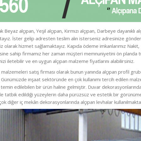
k Beyaz alçıpan, Yeşil alçıpan, Kırmızı alçıpan, Darbeye dayanıklı al
aktayız. İster gelip adresten teslim alın isterseniz adresinize gö
iz olarak hizmet sağlamaktayız. Kapıda ödeme imkanlarımız Nakit, Kre
zesine sahip firmamız her zaman müşteri memnuniyetini ön planda t
nizi iletebilir ve en uygun alçıpan malzeme fiyatlarını alabilirsiniz.
malzemeleri satış firması olarak bunun yanında alçıpan profil grubu
iz. Günümüzde inşaat sektöründe en çok kullanımı tercih edilen malz
kla temin edilebilen bir ürün haline gelmiştir. Duvar dekorasyonları
e tatbik edildiği yüzeylerin daha pürüzsüz ve estetik bir görünü
 çok diğer iç mekân dekorasyonlarında alçıpan levhalar kullanılmakta