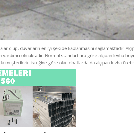
lar olup, duvarların en iyi şekilde kaplanmasını sağlamaktadır. Alçıpa
da yardımcı olmaktadır. Normal standartlara göre alçıpan levha boyut
da müşterilerin isteğine göre olan ebatlarda da alçıpan levha üretim