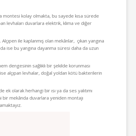
rlara montesi kolay olmakta, bu sayede kısa sürede
an levhaları duvarlara elektrik, klima ve diğer
 Alçıpen ile kaplanmış olan mekânlar, çıkan yangına
nımında ise bu yangına dayanma süresi daha da uzun
nem dengesinin sağlıklı bir şekilde korunması
ise alçıpan levhalar, doğal yoldan kötü bakterilerin
 ek olarak herhangi bir ısı ya da ses yalıtımı
eni bir mekânda duvarlara yeniden montajı
lamaktayız.