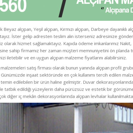
k Beyaz alçıpan, Yeşil alçıpan, Kırmızı alçıpan, Darbeye dayanıklı al
aktayız. İster gelip adresten teslim alın isterseniz adresinize gö
iz olarak hizmet sağlamaktayız. Kapıda ödeme imkanlarımız Nakit, Kre
zesine sahip firmamız her zaman müşteri memnuniyetini ön planda t
nizi iletebilir ve en uygun alçıpan malzeme fiyatlarını alabilirsiniz.
malzemeleri satış firması olarak bunun yanında alçıpan profil grubu
iz. Günümüzde inşaat sektöründe en çok kullanımı tercih edilen malz
kla temin edilebilen bir ürün haline gelmiştir. Duvar dekorasyonları
e tatbik edildiği yüzeylerin daha pürüzsüz ve estetik bir görünü
 çok diğer iç mekân dekorasyonlarında alçıpan levhalar kullanılmakta