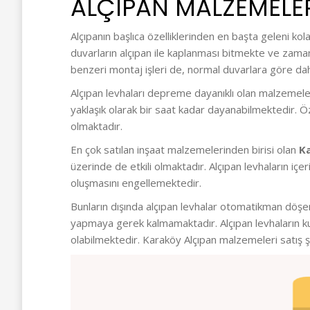
ALÇIPAN MALZEMELER
Alçıpanın başlıca özelliklerinden en başta geleni ko
duvarların alçıpan ile kaplanması bitmekte ve zamand
benzeri montaj işleri de, normal duvarlara göre daha
Alçıpan levhaları depreme dayanıklı olan malzemeler
yaklaşık olarak bir saat kadar dayanabilmektedir. Öz
olmaktadır.
En çok satılan inşaat malzemelerinden birisi olan
K
üzerinde de etkili olmaktadır. Alçıpan levhaların iç
oluşmasını engellemektedir.
Bunların dışında alçıpan levhalar otomatikman döşend
yapmaya gerek kalmamaktadır. Alçıpan levhaların ku
olabilmektedir. Karaköy Alçıpan malzemeleri satış ş