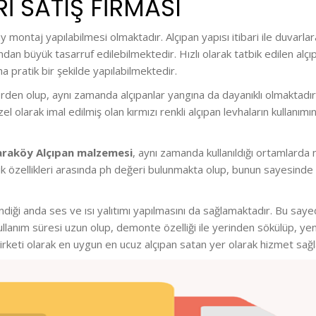
I SATIŞ FİRMASI
lay montaj yapılabilmesi olmaktadır. Alçıpan yapısı itibari ile duva
an büyük tasarruf edilebilmektedir. Hızlı olarak tatbik edilen alçıp
 pratik bir şekilde yapılabilmektedir.
den olup, aynı zamanda alçıpanlar yangına da dayanıklı olmaktadır.
el olarak imal edilmiş olan kırmızı renkli alçıpan levhaların kulla
araköy Alçıpan malzemesi
, aynı zamanda kullanıldığı ortamlarda 
erik özellikleri arasında ph değeri bulunmakta olup, bunun sayesinde 
iği anda ses ve ısı yalıtımı yapılmasını da sağlamaktadır. Bu sayede
llanım süresi uzun olup, demonte özelliği ile yerinden sökülüp, y
irketi olarak en uygun en ucuz alçıpan satan yer olarak hizmet sağ