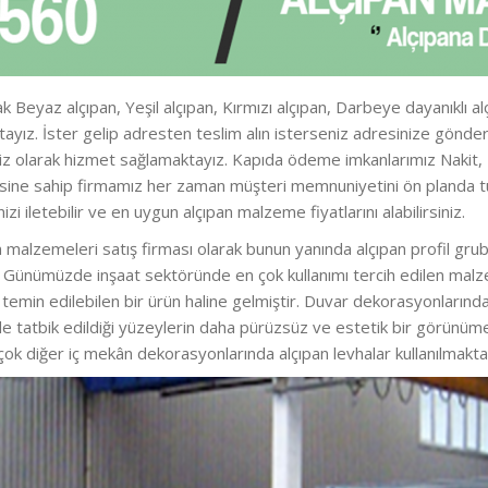
k Beyaz alçıpan, Yeşil alçıpan, Kırmızı alçıpan, Darbeye dayanıklı al
aktayız. İster gelip adresten teslim alın isterseniz adresinize gö
iz olarak hizmet sağlamaktayız. Kapıda ödeme imkanlarımız Nakit, Kre
zesine sahip firmamız her zaman müşteri memnuniyetini ön planda t
nizi iletebilir ve en uygun alçıpan malzeme fiyatlarını alabilirsiniz.
 malzemeleri satış firması olarak bunun yanında alçıpan profil grubu
iz. Günümüzde inşaat sektöründe en çok kullanımı tercih edilen malz
kla temin edilebilen bir ürün haline gelmiştir. Duvar dekorasyonları
e tatbik edildiği yüzeylerin daha pürüzsüz ve estetik bir görünü
 çok diğer iç mekân dekorasyonlarında alçıpan levhalar kullanılmakta