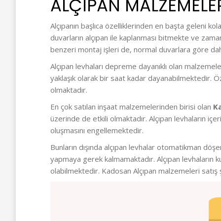
ALÇIPAN MALZEMELER
Alçıpanın başlıca özelliklerinden en başta geleni ko
duvarların alçıpan ile kaplanması bitmekte ve zamand
benzeri montaj işleri de, normal duvarlara göre daha
Alçıpan levhaları depreme dayanıklı olan malzemeler
yaklaşık olarak bir saat kadar dayanabilmektedir. Öz
olmaktadır.
En çok satılan inşaat malzemelerinden birisi olan
K
üzerinde de etkili olmaktadır. Alçıpan levhaların iç
oluşmasını engellemektedir.
Bunların dışında alçıpan levhalar otomatikman döşend
yapmaya gerek kalmamaktadır. Alçıpan levhaların ku
olabilmektedir. Kadosan Alçıpan malzemeleri satış 