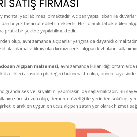
I SATIŞ FİRMASI
lay montaj yapılabilmesi olmaktadır. Alçıpan yapısı itibari ile duva
an büyük tasarruf edilebilmektedir. Hızlı olarak tatbik edilen alçıp
 pratik bir şekilde yapılabilmektedir.
den olup, aynı zamanda alçıpanlar yangına da dayanıklı olmaktadır.
el olarak imal edilmiş olan kırmızı renkli alçıpan levhaların kulla
adosan Alçıpan malzemesi
, aynı zamanda kullanıldığı ortamlarda
erik özellikleri arasında ph değeri bulunmakta olup, bunun sayesinde 
iği anda ses ve ısı yalıtımı yapılmasını da sağlamaktadır. Bu sayede
llanım süresi uzun olup, demonte özelliği ile yerinden sökülüp, y
şirketi olarak en uygun en ucuz alçıpan satan yer olarak hizmet sa