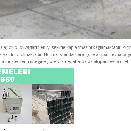
lar olup, duvarların en iyi şekilde kaplanmasını sağlamaktadır. Alçıpa
da yardımcı olmaktadır. Normal standartlara göre alçıpan levha boyut
da müşterilerin isteğine göre olan ebatlarda da alçıpan levha üretim