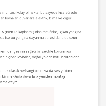
rlara montesi kolay olmakta, bu sayede kısa sürede
an levhaları duvarlara elektrik, klima ve diğer
 Alçıpen ile kaplanmış olan mekânlar, çıkan yangına
nımında ise bu yangına dayanma süresi daha da uzun
 nem dengesinin sağlıklı bir şekilde korunması
ise alçıpan levhalar, doğal yoldan kötü bakterilerin
 ek olarak herhangi bir ısı ya da ses yalıtımı
eni bir mekânda duvarlara yeniden montajı
ğlamaktayız.