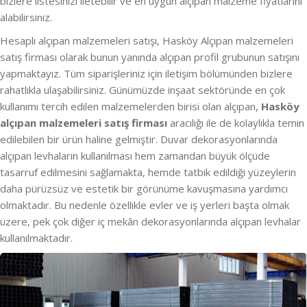
bizlere listesinizi iletebilir ve en uygun alçıpan malzeme fiyatlarını
alabilirsiniz.
Hesaplı alçıpan malzemeleri satışı, Hasköy Alçıpan malzemeleri
satış firması olarak bunun yanında alçıpan profil grubunun satışını
yapmaktayız. Tüm siparişleriniz için iletişim bölümünden bizlere
rahatlıkla ulaşabilirsiniz. Günümüzde inşaat sektöründe en çok
kullanımı tercih edilen malzemelerden birisi olan alçıpan,
Hasköy
alçıpan malzemeleri satış firması
aracılığı ile de kolaylıkla temin
edilebilen bir ürün haline gelmiştir. Duvar dekorasyonlarında
alçıpan levhaların kullanılması hem zamandan büyük ölçüde
tasarruf edilmesini sağlamakta, hemde tatbik edildiği yüzeylerin
daha pürüzsüz ve estetik bir görünüme kavuşmasına yardımcı
olmaktadır. Bu nedenle özellikle evler ve iş yerleri başta olmak
üzere, pek çok diğer iç mekân dekorasyonlarında alçıpan levhalar
kullanılmaktadır.