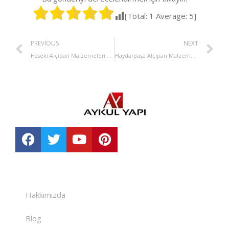
[Total:
1
Average:
5
]
PREVIOUS
NEXT
Haseki Alçıpan Malzemeleri Satışı
Haydarpaşa Alçıpan Malzemeleri Satışı
Hakkımızda
Blog