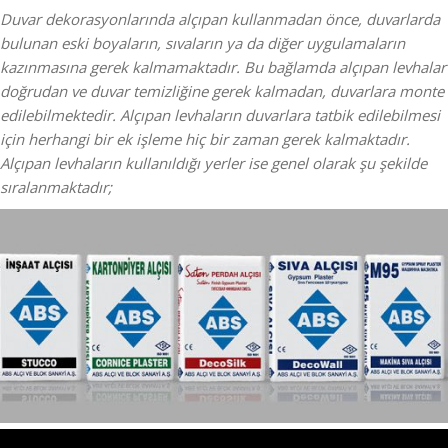
Duvar dekorasyonlarında alçıpan kullanmadan önce, duvarlarda
bulunan eski boyaların, sıvaların ya da diğer uygulamaların
kazınmasına gerek kalmamaktadır. Bu bağlamda alçıpan levhalar
doğrudan ve duvar temizliğine gerek kalmadan, duvarlara monte
edilebilmektedir. Alçıpan levhaların duvarlara tatbik edilebilmesi
için herhangi bir ek işleme hiç bir zaman gerek kalmaktadır.
Alçıpan levhaların kullanıldığı yerler ise genel olarak şu şekilde
sıralanmaktadır;