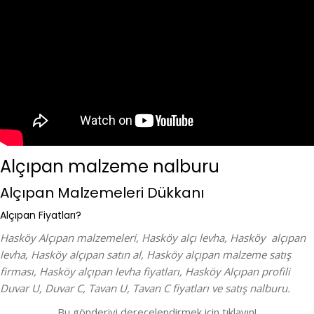
Alçıpan malzeme nalburu
Alçıpan Malzemeleri Dükkanı
Alçıpan Fiyatları?
Hasköy Alçıpan malzemeleri, Hasköy alçı levha, Hasköy alçıpan
levha, Hasköy alçıpan satın al, Hasköy alçıpan malzeme satış
firması, Hasköy alçıpan levha fiyatları, Hasköy Alçıpan profili
Duvar U, Duvar C, Tavan U, Tavan C fiyatları ve satış nalburu.
Bu gönderiyi derecelendirmek için tıklayın!