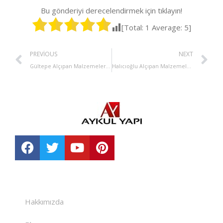
Bu gönderiyi derecelendirmek için tıklayın!
[Total:
1
Average:
5
]
PREVIOUS
NEXT
Gültepe Alçıpan Malzemeleri Satışı
Halıcıoğlu Alçıpan Malzemeleri Satışı
Hakkımızda