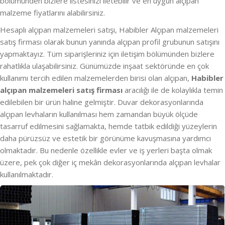
bölümünden bizlere listesinizi iletebilir ve en uygun alçıpan
malzeme fiyatlarını alabilirsiniz.
Hesaplı alçıpan malzemeleri satışı, Habibler Alçıpan malzemeleri
satış firması olarak bunun yanında alçıpan profil grubunun satışını
yapmaktayız. Tüm siparişleriniz için iletişim bölümünden bizlere
rahatlıkla ulaşabilirsiniz. Günümüzde inşaat sektöründe en çok
kullanımı tercih edilen malzemelerden birisi olan alçıpan,
Habibler
alçıpan malzemeleri satış firması
aracılığı ile de kolaylıkla temin
edilebilen bir ürün haline gelmiştir. Duvar dekorasyonlarında
alçıpan levhaların kullanılması hem zamandan büyük ölçüde
tasarruf edilmesini sağlamakta, hemde tatbik edildiği yüzeylerin
daha pürüzsüz ve estetik bir görünüme kavuşmasına yardımcı
olmaktadır. Bu nedenle özellikle evler ve iş yerleri başta olmak
üzere, pek çok diğer iç mekân dekorasyonlarında alçıpan levhalar
kullanılmaktadır.