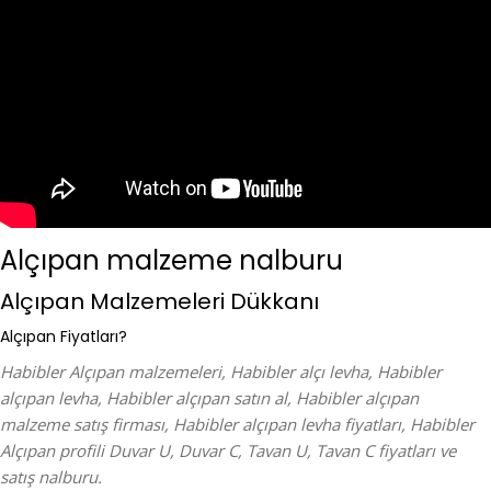
Alçıpan malzeme nalburu
Alçıpan Malzemeleri Dükkanı
Alçıpan Fiyatları?
Habibler Alçıpan malzemeleri, Habibler alçı levha, Habibler
alçıpan levha, Habibler alçıpan satın al, Habibler alçıpan
malzeme satış firması, Habibler alçıpan levha fiyatları, Habibler
Alçıpan profili Duvar U, Duvar C, Tavan U, Tavan C fiyatları ve
satış nalburu.