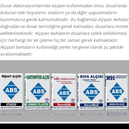
Duvar dekorasyonlarında alçıpan kullanmadan önce, duvarlarda
bulunan eski boyaların, sıvaların ya da diğer uygulamaların
kazınmasına gerek kalmamaktadır. Bu bağlamda alçıpan levhalar
doğrudan ve duvar temizliğine gerek kalmadan, duvarlara monte
edilebilmektedir. Alçıpan levhaların duvarlara tatbik edilebilmesi
için herhangi bir ek işleme hiç bir zaman gerek kalmaktadır.
Alçıpan levhaların kullanıldığı yerler ise genel olarak şu şekilde
sıralanmaktadır;