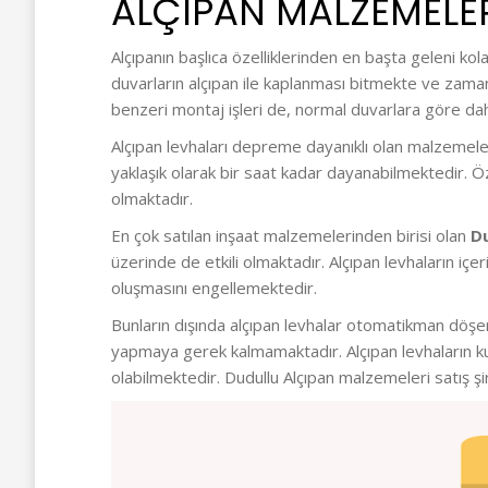
ALÇIPAN MALZEMELER
Alçıpanın başlıca özelliklerinden en başta geleni ko
duvarların alçıpan ile kaplanması bitmekte ve zamand
benzeri montaj işleri de, normal duvarlara göre daha
Alçıpan levhaları depreme dayanıklı olan malzemeler
yaklaşık olarak bir saat kadar dayanabilmektedir. Öz
olmaktadır.
En çok satılan inşaat malzemelerinden birisi olan
Du
üzerinde de etkili olmaktadır. Alçıpan levhaların iç
oluşmasını engellemektedir.
Bunların dışında alçıpan levhalar otomatikman döşend
yapmaya gerek kalmamaktadır. Alçıpan levhaların ku
olabilmektedir. Dudullu Alçıpan malzemeleri satış ş