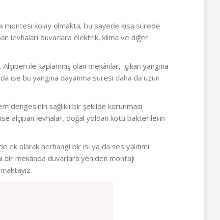
rlara montesi kolay olmakta, bu sayede kısa sürede
an levhaları duvarlara elektrik, klima ve diğer
 Alçıpen ile kaplanmış olan mekânlar, çıkan yangına
nımında ise bu yangına dayanma süresi daha da uzun
em dengesinin sağlıklı bir şekilde korunması
ise alçıpan levhalar, doğal yoldan kötü bakterilerin
 ek olarak herhangi bir ısı ya da ses yalıtımı
eni bir mekânda duvarlara yeniden montajı
amaktayız.