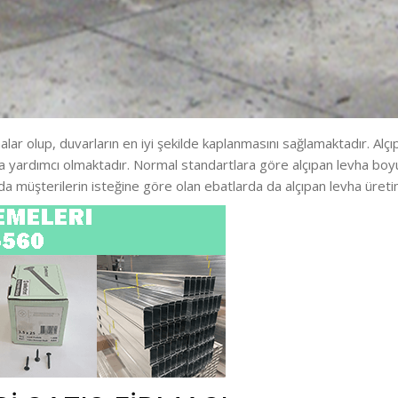
lar olup, duvarların en iyi şekilde kaplanmasını sağlamaktadır. Alçıpa
da yardımcı olmaktadır. Normal standartlara göre alçıpan levha boyut
da müşterilerin isteğine göre olan ebatlarda da alçıpan levha üretim