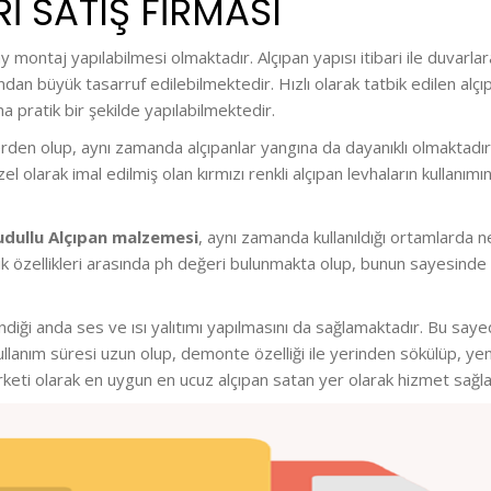
I SATIŞ FİRMASI
lay montaj yapılabilmesi olmaktadır. Alçıpan yapısı itibari ile duva
an büyük tasarruf edilebilmektedir. Hızlı olarak tatbik edilen alçıp
 pratik bir şekilde yapılabilmektedir.
den olup, aynı zamanda alçıpanlar yangına da dayanıklı olmaktadır.
el olarak imal edilmiş olan kırmızı renkli alçıpan levhaların kulla
dullu Alçıpan malzemesi
, aynı zamanda kullanıldığı ortamlarda n
erik özellikleri arasında ph değeri bulunmakta olup, bunun sayesinde 
iği anda ses ve ısı yalıtımı yapılmasını da sağlamaktadır. Bu sayede
llanım süresi uzun olup, demonte özelliği ile yerinden sökülüp, y
irketi olarak en uygun en ucuz alçıpan satan yer olarak hizmet sağl