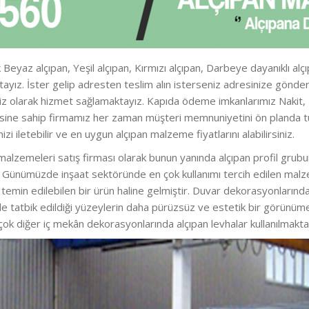
 Beyaz alçıpan, Yeşil alçıpan, Kırmızı alçıpan, Darbeye dayanıklı alç
aktayız. İster gelip adresten teslim alın isterseniz adresinize gö
iz olarak hizmet sağlamaktayız. Kapıda ödeme imkanlarımız Nakit, Kre
zesine sahip firmamız her zaman müşteri memnuniyetini ön planda t
nizi iletebilir ve en uygun alçıpan malzeme fiyatlarını alabilirsiniz.
malzemeleri satış firması olarak bunun yanında alçıpan profil grubun
iz. Günümüzde inşaat sektöründe en çok kullanımı tercih edilen malz
kla temin edilebilen bir ürün haline gelmiştir. Duvar dekorasyonları
e tatbik edildiği yüzeylerin daha pürüzsüz ve estetik bir görünü
 çok diğer iç mekân dekorasyonlarında alçıpan levhalar kullanılmakta