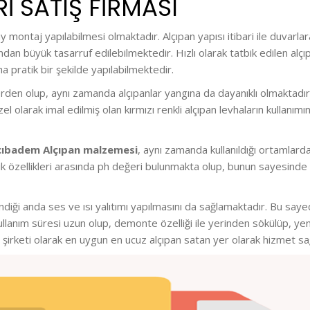
I SATIŞ FİRMASI
lay montaj yapılabilmesi olmaktadır. Alçıpan yapısı itibari ile duva
an büyük tasarruf edilebilmektedir. Hızlı olarak tatbik edilen alçıp
 pratik bir şekilde yapılabilmektedir.
den olup, aynı zamanda alçıpanlar yangına da dayanıklı olmaktadır.
el olarak imal edilmiş olan kırmızı renkli alçıpan levhaların kulla
cıbadem Alçıpan malzemesi
, aynı zamanda kullanıldığı ortamlard
erik özellikleri arasında ph değeri bulunmakta olup, bunun sayesinde 
iği anda ses ve ısı yalıtımı yapılmasını da sağlamaktadır. Bu sayede
llanım süresi uzun olup, demonte özelliği ile yerinden sökülüp, y
 şirketi olarak en uygun en ucuz alçıpan satan yer olarak hizmet s