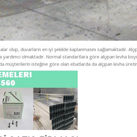
lar olup, duvarların en iyi şekilde kaplanmasını sağlamaktadır. Alçıpa
da yardımcı olmaktadır. Normal standartlara göre alçıpan levha boyut
da müşterilerin isteğine göre olan ebatlarda da alçıpan levha üretim