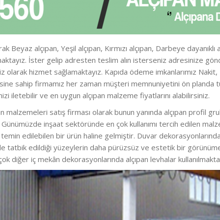
ak Beyaz alçıpan, Yeşil alçıpan, Kırmızı alçıpan, Darbeye dayanıklı 
apmaktayız. İster gelip adresten teslim alın isterseniz adresinize
iz olarak hizmet sağlamaktayız. Kapıda ödeme imkanlarımız Nakit, Kre
zesine sahip firmamız her zaman müşteri memnuniyetini ön planda t
nizi iletebilir ve en uygun alçıpan malzeme fiyatlarını alabilirsiniz.
n malzemeleri satış firması olarak bunun yanında alçıpan profil grub
iz. Günümüzde inşaat sektöründe en çok kullanımı tercih edilen malz
kla temin edilebilen bir ürün haline gelmiştir. Duvar dekorasyonları
e tatbik edildiği yüzeylerin daha pürüzsüz ve estetik bir görünü
 çok diğer iç mekân dekorasyonlarında alçıpan levhalar kullanılmakta