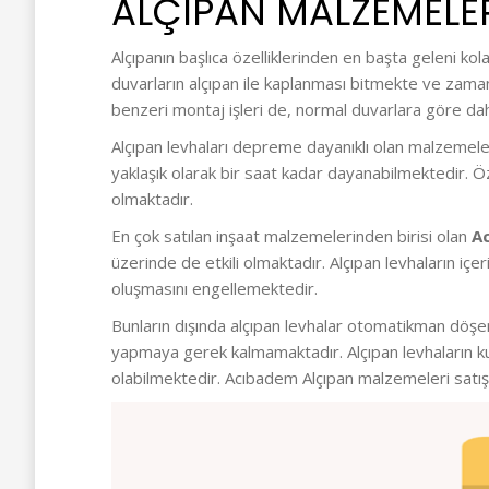
ALÇIPAN MALZEMELER
Alçıpanın başlıca özelliklerinden en başta geleni ko
duvarların alçıpan ile kaplanması bitmekte ve zamand
benzeri montaj işleri de, normal duvarlara göre daha
Alçıpan levhaları depreme dayanıklı olan malzemeler
yaklaşık olarak bir saat kadar dayanabilmektedir. Öz
olmaktadır.
En çok satılan inşaat malzemelerinden birisi olan
A
üzerinde de etkili olmaktadır. Alçıpan levhaların iç
oluşmasını engellemektedir.
Bunların dışında alçıpan levhalar otomatikman döşend
yapmaya gerek kalmamaktadır. Alçıpan levhaların ku
olabilmektedir. Acıbadem Alçıpan malzemeleri satış