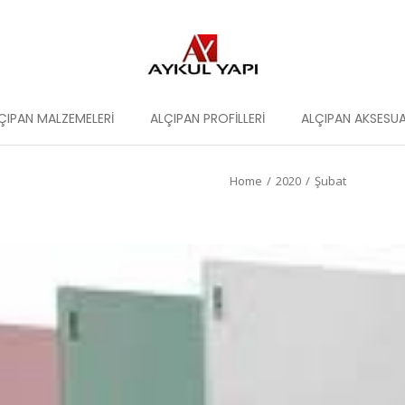
ÇIPAN MALZEMELERI
ALÇIPAN PROFILLERI
ALÇIPAN AKSESUA
Home
2020
Şubat
You are here: